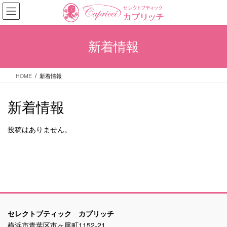
コ
ナ
ン
ビ
テ
ゲ
ン
ー
新着情報
ツ
シ
へ
ョ
ス
ン
HOME
新着情報
キ
に
ッ
移
プ
動
新着情報
投稿はありません。
セレクトブティック カプリッチ
横浜市青葉区市ヶ尾町1152-21